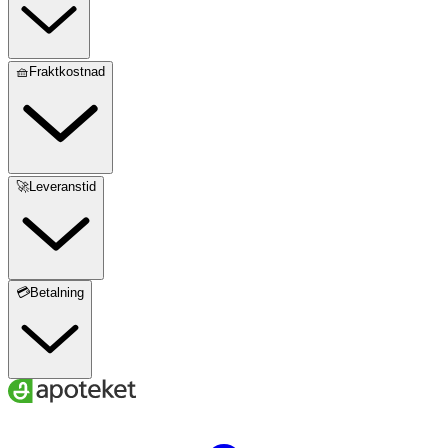
🧺Fraktkostnad
🚀Leveranstid
💳Betalning