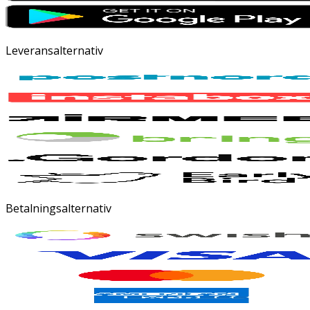
Leveransalternativ
Betalningsalternativ