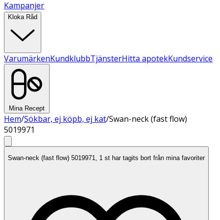
Kampanjer
Kloka Råd
Varumärken
Kundklubb
Tjänster
Hitta apotek
Kundservice
Mina Recept
Hem
/
Sökbar, ej köpb, ej kat
/
Swan-neck (fast flow)
5019971
Swan-neck (fast flow) 5019971, 1 st har tagits bort från mina favoriter