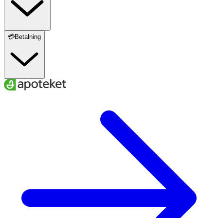
💳Betalning