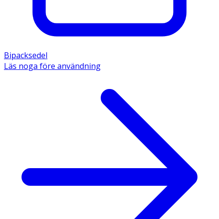
Bipacksedel
Läs noga före användning