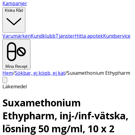
Kampanjer
Kloka Råd
Varumärken
Kundklubb
Tjänster
Hitta apotek
Kundservice
Mina Recept
Hem
/
Sökbar, ej köpb, ej kat
/
Suxamethonium Ethypharm
Läkemedel
Suxamethonium
Ethypharm, inj-/inf-vätska,
lösning 50 mg/ml, 10 x 2