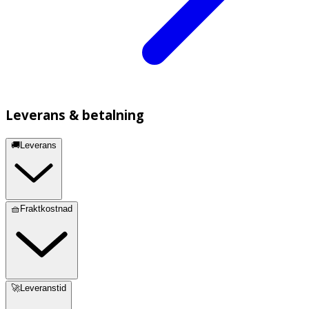
Leverans & betalning
🚚Leverans
🧺Fraktkostnad
🚀Leveranstid