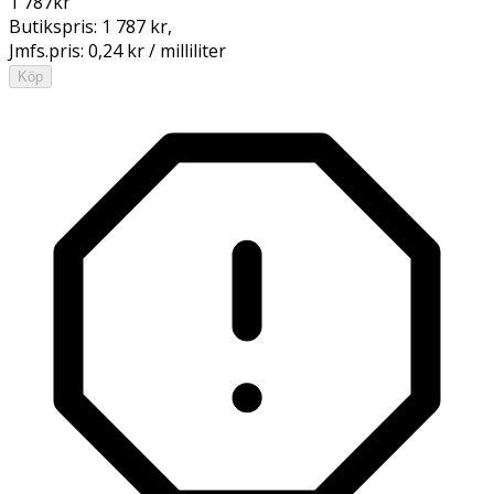
1 787
kr
Butikspris:
1 787 kr
,
Jmfs.pris:
0,24 kr / milliliter
Köp