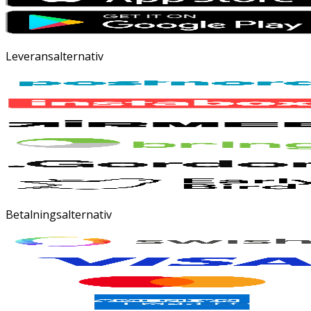
Leveransalternativ
Betalningsalternativ