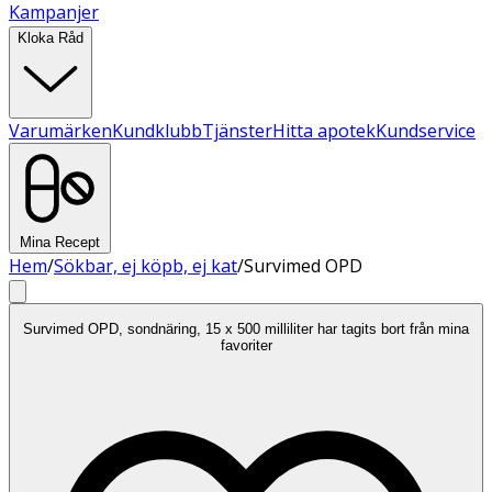
Kampanjer
Kloka Råd
Varumärken
Kundklubb
Tjänster
Hitta apotek
Kundservice
Mina Recept
Hem
/
Sökbar, ej köpb, ej kat
/
Survimed OPD
Survimed OPD, sondnäring, 15 x 500 milliliter har tagits bort från mina
favoriter