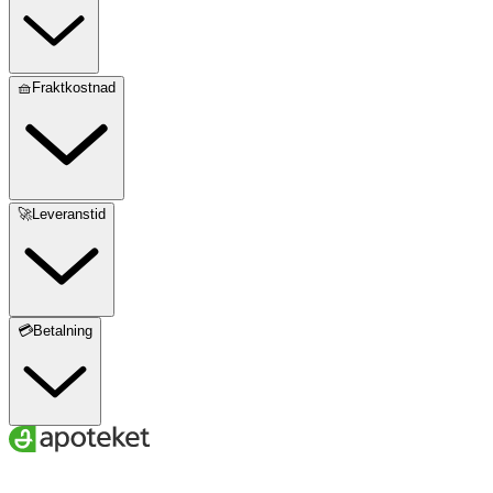
🧺Fraktkostnad
🚀Leveranstid
💳Betalning