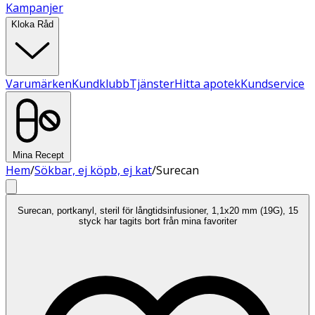
Kampanjer
Kloka Råd
Varumärken
Kundklubb
Tjänster
Hitta apotek
Kundservice
Mina Recept
Hem
/
Sökbar, ej köpb, ej kat
/
Surecan
Surecan, portkanyl, steril för långtidsinfusioner, 1,1x20 mm (19G), 15
styck har tagits bort från mina favoriter