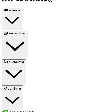
🚚Leverans
🧺Fraktkostnad
🚀Leveranstid
💳Betalning