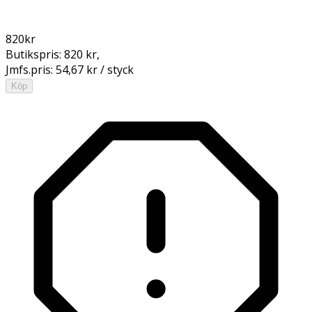
820
kr
Butikspris:
820 kr
,
Jmfs.pris:
54,67 kr / styck
Köp