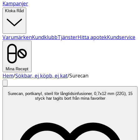
Kampanjer
Kloka Råd
Varumärken
Kundklubb
Tjänster
Hitta apotek
Kundservice
Mina Recept
Hem
/
Sökbar, ej köpb, ej kat
/
Surecan
Surecan, portkanyl, steril för långtidsinfusioner, 0,7x12 mm (22G), 15
styck har tagits bort från mina favoriter