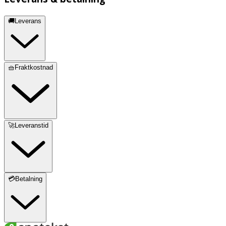
🚚Leverans
🧺Fraktkostnad
🚀Leveranstid
💳Betalning