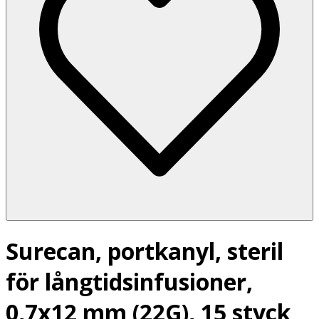
Surecan, portkanyl, steril
för långtidsinfusioner,
0,7x12 mm (22G), 15 styck