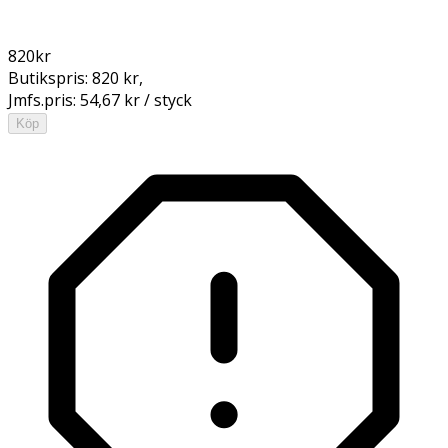
820
kr
Butikspris:
820 kr
,
Jmfs.pris:
54,67 kr / styck
Köp