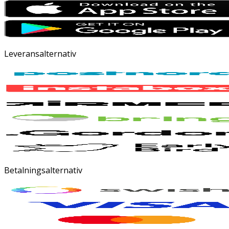
Leveransalternativ
Betalningsalternativ