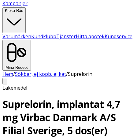
Kampanjer
Kloka Råd
Varumärken
Kundklubb
Tjänster
Hitta apotek
Kundservice
Mina Recept
Hem
/
Sökbar, ej köpb, ej kat
/
Suprelorin
Läkemedel
Suprelorin, implantat 4,7
mg Virbac Danmark A/S
Filial Sverige, 5 dos(er)