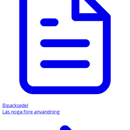
Bipacksedel
Läs noga före användning