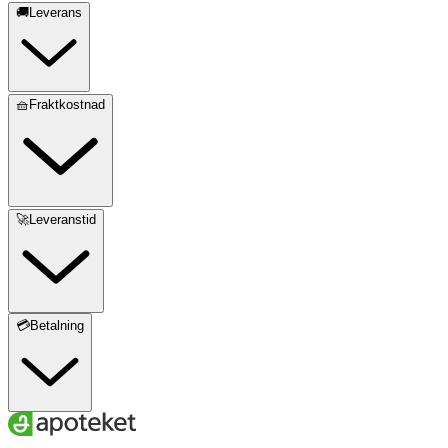
🚚Leverans
🧺Fraktkostnad
🚀Leveranstid
💳Betalning