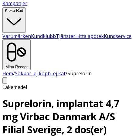
Kampanjer
Kloka Råd
Varumärken
Kundklubb
Tjänster
Hitta apotek
Kundservice
Mina Recept
Hem
/
Sökbar, ej köpb, ej kat
/
Suprelorin
Läkemedel
Suprelorin, implantat 4,7
mg Virbac Danmark A/S
Filial Sverige, 2 dos(er)