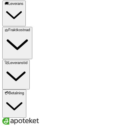
🚚Leverans
🧺Fraktkostnad
🚀Leveranstid
💳Betalning