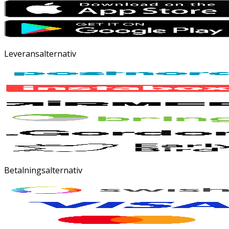
Leveransalternativ
Betalningsalternativ