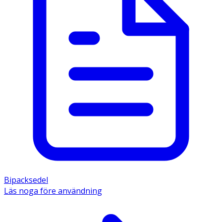
Bipacksedel
Läs noga före användning