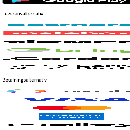
Leveransalternativ
Betalningsalternativ