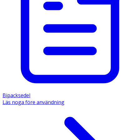
Bipacksedel
Läs noga före användning