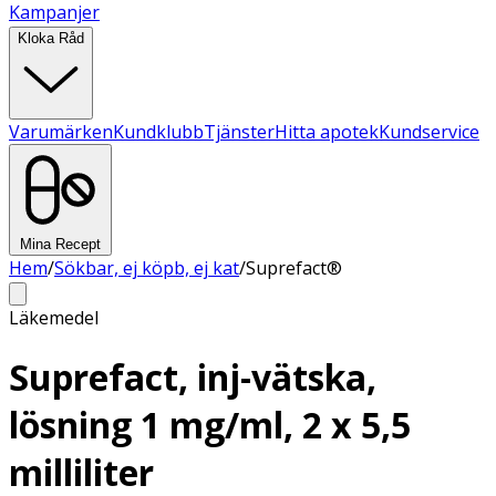
Kampanjer
Kloka Råd
Varumärken
Kundklubb
Tjänster
Hitta apotek
Kundservice
Mina Recept
Hem
/
Sökbar, ej köpb, ej kat
/
Suprefact®
Läkemedel
Suprefact, inj-vätska,
lösning 1 mg/ml, 2 x 5,5
milliliter