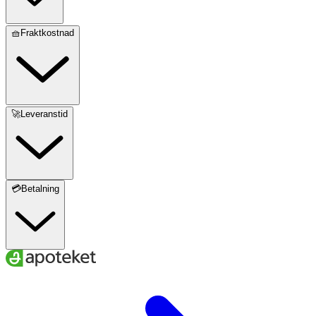
🧺Fraktkostnad
🚀Leveranstid
💳Betalning