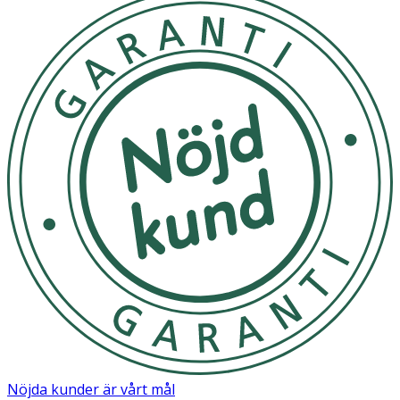
Nöjda kunder är vårt mål