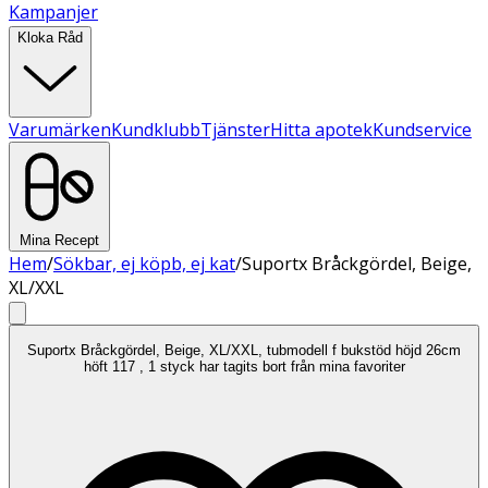
Kampanjer
Kloka Råd
Varumärken
Kundklubb
Tjänster
Hitta apotek
Kundservice
Mina Recept
Hem
/
Sökbar, ej köpb, ej kat
/
Suportx Bråckgördel, Beige,
XL/XXL
Suportx Bråckgördel, Beige, XL/XXL, tubmodell f bukstöd höjd 26cm
höft 117 , 1 styck har tagits bort från mina favoriter