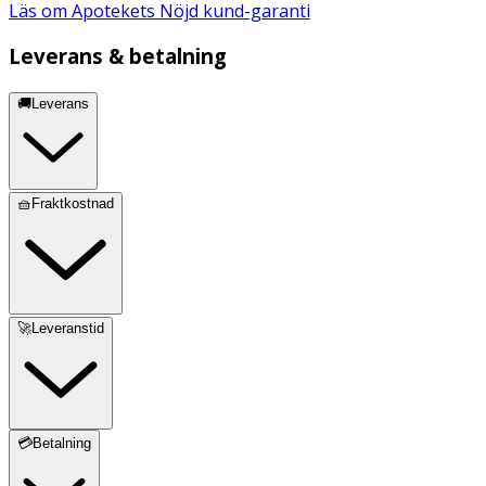
Läs om Apotekets Nöjd kund-garanti
Leverans & betalning
🚚Leverans
🧺Fraktkostnad
🚀Leveranstid
💳Betalning