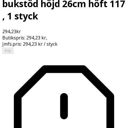
bukstöd höjd 26cm höft 117
, 1 styck
294,23
kr
Butikspris:
294,23 kr
,
Jmfs.pris:
294,23 kr / styck
Köp