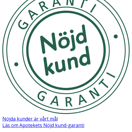
Ingredienser:
Water, Decyl Glucoside, Caprylyl/Capryl Glucoside,
Glycerin, Butane, Sodium Cocoyl Isethionate, Stearic Acid,
Propane, Fragrance, Terminalia Ferdinandiana (Kakadu
Plum) Fruit Extract, Microcitrus Australasica (Finger Lime)
Fruit Extract, Tocopherol, Phenoxyethanol, Caprylyl
Glycol, Citric Acid, Coumarin, Benzyl Salicylate, Benzyl
Alcohol, Benzyl Benzoate.
Nöjda kunder är vårt mål
Läs om Apotekets Nöjd kund-garanti