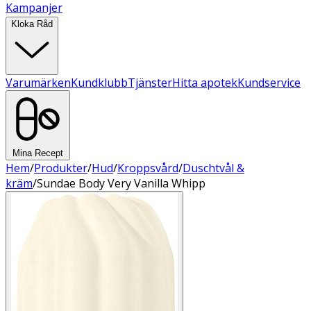
Kampanjer
Kloka Råd
Varumärken
Kundklubb
Tjänster
Hitta apotek
Kundservice
Mina Recept
Hem
/
Produkter
/
Hud
/
Kroppsvård
/
Duschtvål &
kräm
/
Sundae Body Very Vanilla Whipp