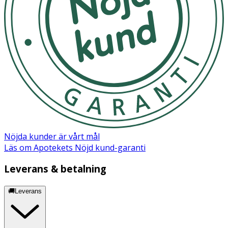
Fruit Extract, Citric Acid, Sodium Benzoate, Potassium
Sorbate, Limonene, Hexyl Cinnamal, Linalool, Benzyl
benzoate.
Nöjda kunder är vårt mål
Läs om Apotekets Nöjd kund-garanti
Leverans & betalning
🚚Leverans