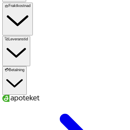
🧺Fraktkostnad
🚀Leveranstid
💳Betalning