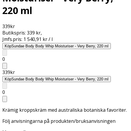
220 ml
339
kr
Butikspris:
339 kr
,
Jmfs.pris:
1 540,91 kr / l
Köp
Sundae Body Body Whip Moisturiser - Very Berry, 220 ml
0
339
kr
Köp
Sundae Body Body Whip Moisturiser - Very Berry, 220 ml
0
Krämig kroppskräm med australiska botaniska favoriter.
Följ anvisningarna på produkten/bruksanvisningen