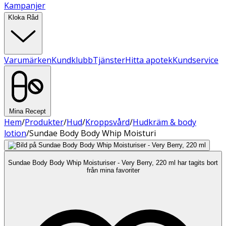
Kampanjer
Kloka Råd
Varumärken
Kundklubb
Tjänster
Hitta apotek
Kundservice
Mina Recept
Hem
/
Produkter
/
Hud
/
Kroppsvård
/
Hudkräm & body
lotion
/
Sundae Body Body Whip Moisturi
Sundae Body Body Whip Moisturiser - Very Berry, 220 ml har tagits bort
från mina favoriter