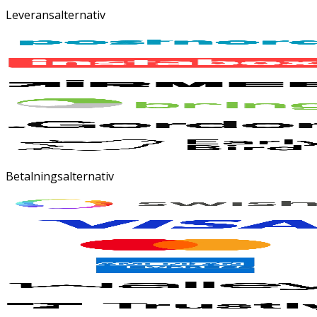
Leveransalternativ
Betalningsalternativ