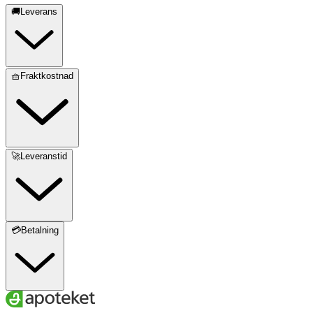
🚚Leverans
🧺Fraktkostnad
🚀Leveranstid
💳Betalning