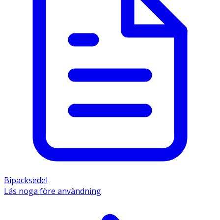
Bipacksedel
Läs noga före användning