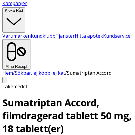
Kampanjer
Kloka Råd
Varumärken
Kundklubb
Tjänster
Hitta apotek
Kundservice
Mina Recept
Hem
/
Sökbar, ej köpb, ej kat
/
Sumatriptan Accord
Läkemedel
Sumatriptan Accord,
filmdragerad tablett 50 mg,
18 tablett(er)