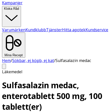
Kampanjer
Kloka Råd
Varumärken
Kundklubb
Tjänster
Hitta apotek
Kundservice
Mina Recept
Hem
/
Sökbar, ej köpb, ej kat
/
Sulfasalazin medac
Läkemedel
Sulfasalazin medac,
enterotablett 500 mg, 100
tablett(er)