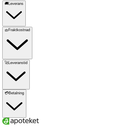
🚚Leverans
🧺Fraktkostnad
🚀Leveranstid
💳Betalning