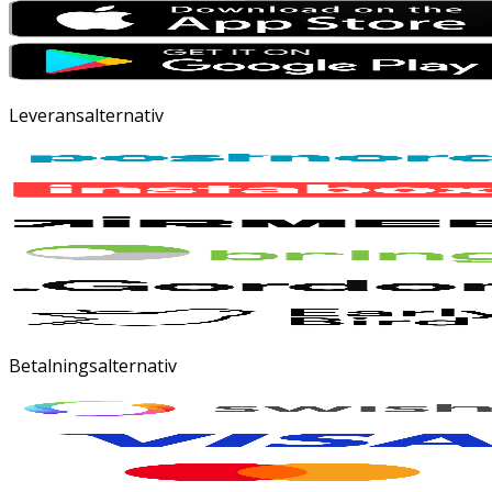
Leveransalternativ
Betalningsalternativ