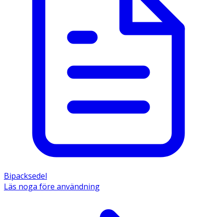
Bipacksedel
Läs noga före användning