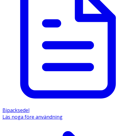
Bipacksedel
Läs noga före användning