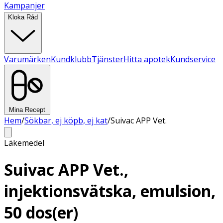
Kampanjer
Kloka Råd
Varumärken
Kundklubb
Tjänster
Hitta apotek
Kundservice
Mina Recept
Hem
/
Sökbar, ej köpb, ej kat
/
Suivac APP Vet.
Läkemedel
Suivac APP Vet.,
injektionsvätska, emulsion,
50 dos(er)