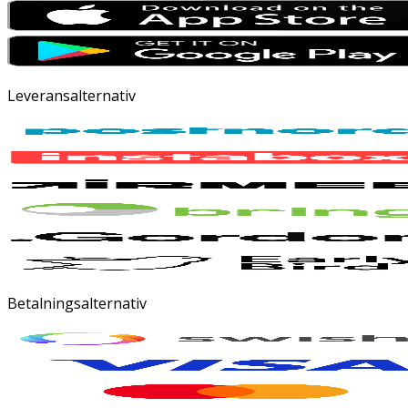
Leveransalternativ
Betalningsalternativ