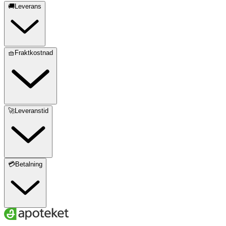
🚚Leverans
🧺Fraktkostnad
🚀Leveranstid
💳Betalning