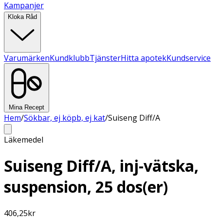
Kampanjer
Kloka Råd
Varumärken
Kundklubb
Tjänster
Hitta apotek
Kundservice
Mina Recept
Hem
/
Sökbar, ej köpb, ej kat
/
Suiseng Diff/A
Läkemedel
Suiseng Diff/A, inj-vätska,
suspension, 25 dos(er)
406,25
kr