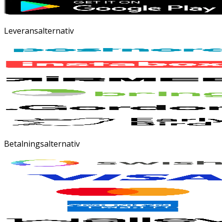
Leveransalternativ
Betalningsalternativ