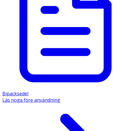
Bipacksedel
Läs noga före användning