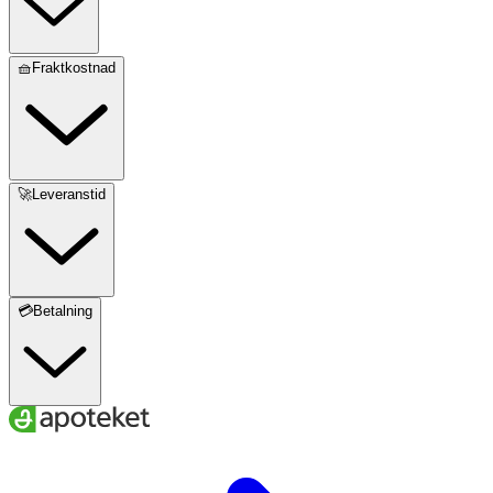
🧺Fraktkostnad
🚀Leveranstid
💳Betalning