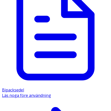
Bipacksedel
Läs noga före användning