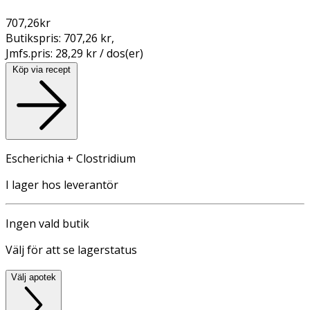
707,26
kr
Butikspris:
707,26 kr
,
Jmfs.pris:
28,29 kr / dos(er)
Köp via recept
Escherichia + Clostridium
I lager hos leverantör
Ingen vald butik
Välj för att se lagerstatus
Välj apotek