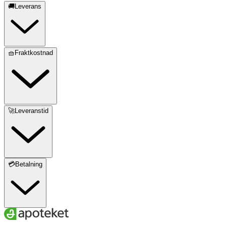
🚚Leverans
🧺Fraktkostnad
🚀Leveranstid
💳Betalning