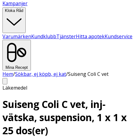
Kampanjer
Kloka Råd
Varumärken
Kundklubb
Tjänster
Hitta apotek
Kundservice
Mina Recept
Hem
/
Sökbar, ej köpb, ej kat
/
Suiseng Coli C vet
Läkemedel
Suiseng Coli C vet, inj-
vätska, suspension, 1 x 1 x
25 dos(er)