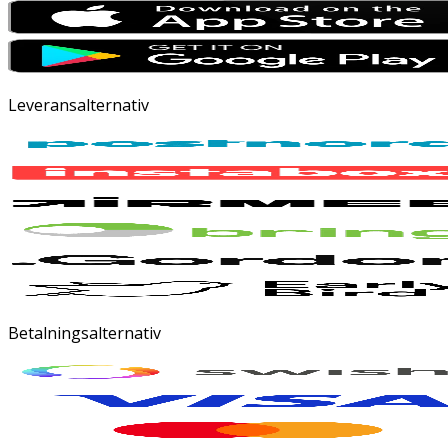
Leveransalternativ
Betalningsalternativ