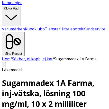
Kampanjer
Kloka Råd
Varumärken
Kundklubb
Tjänster
Hitta apotek
Kundservice
Mina Recept
Hem
/
Sökbar, ej köpb, ej kat
/
Sugammadex 1A Farma
Läkemedel
Sugammadex 1A Farma,
inj-vätska, lösning 100
mg/ml, 10 x 2 milliliter