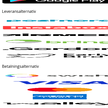
Leveransalternativ
Betalningsalternativ