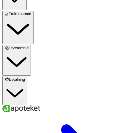
🧺Fraktkostnad
🚀Leveranstid
💳Betalning