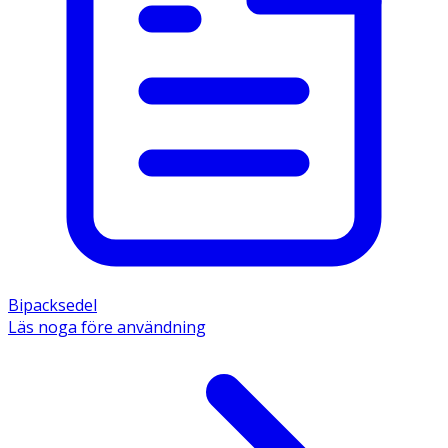
Bipacksedel
Läs noga före användning