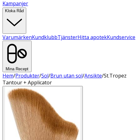
Kampanjer
Kloka Råd
Varumärken
Kundklubb
Tjänster
Hitta apotek
Kundservice
Mina Recept
Hem
/
Produkter
/
Sol
/
Brun utan sol
/
Ansikte
/
St.Tropez
Tantour + Applicator