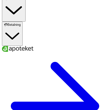
💳Betalning