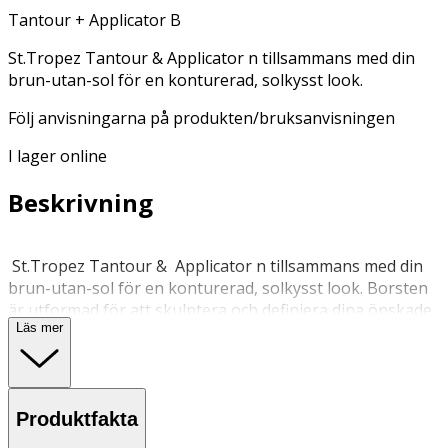
Tantour + Applicator B
St.Tropez Tantour & Applicator n tillsammans med din
brun-utan-sol för en konturerad, solkysst look.
Följ anvisningarna på produkten/bruksanvisningen
I lager online
Beskrivning
St.Tropez Tantour & Applicator n tillsammans med din
brun-utan-sol för en konturerad, solkysst look. Borsten
är utformad för att skulptera och definiera dina önskade
Läs mer
ansiktsdrag med contouring. Kan även användas för att
applicera över hela ansiktet för att skydda handflatorna
från färg.
Produktfakta
Applicera din produkt med svepande borströrelser. För
att rengöra; handtvätta försiktigt i svalt tvålvatten/ och