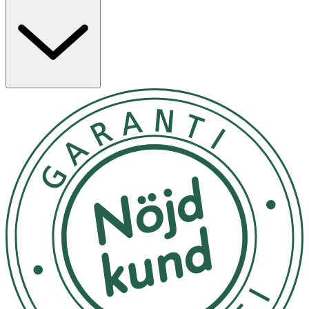
låt lufttorka.
Rekommenderad förvaringstemperatur är mellan 0-30
grader.
OK för gravida och ammande:
Ja
Ingredienser:
Synthetic