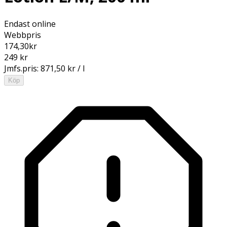
Endast online
Webbpris
174,30
kr
249 kr
Jmfs.pris:
871,50 kr / l
Köp