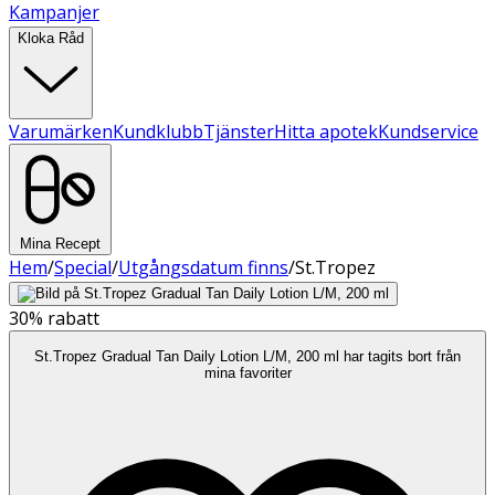
Kampanjer
Kloka Råd
Varumärken
Kundklubb
Tjänster
Hitta apotek
Kundservice
Mina Recept
Hem
/
Special
/
Utgångsdatum finns
/
St.Tropez
30%
rabatt
St.Tropez Gradual Tan Daily Lotion L/M, 200 ml har tagits bort från
mina favoriter