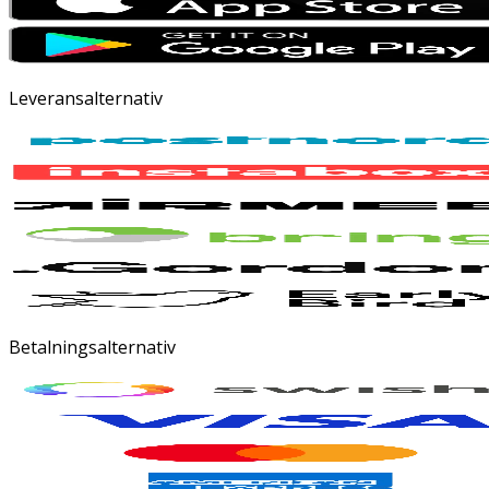
Leveransalternativ
Betalningsalternativ