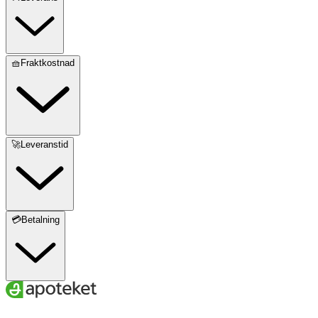
🧺Fraktkostnad
🚀Leveranstid
💳Betalning