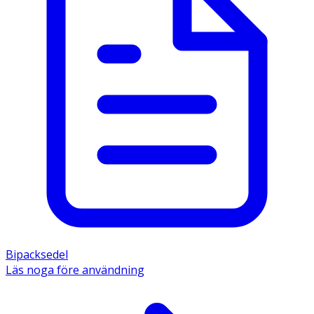
Bipacksedel
Läs noga före användning