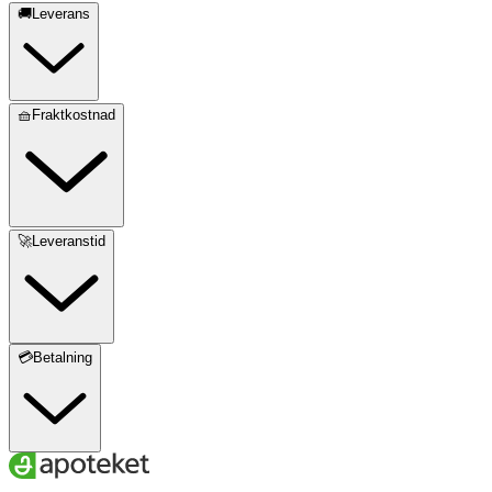
🚚Leverans
🧺Fraktkostnad
🚀Leveranstid
💳Betalning