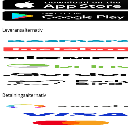
Leveransalternativ
Betalningsalternativ