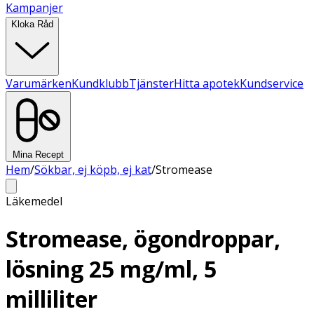
Kampanjer
Kloka Råd
Varumärken
Kundklubb
Tjänster
Hitta apotek
Kundservice
Mina Recept
Hem
/
Sökbar, ej köpb, ej kat
/
Stromease
Läkemedel
Stromease, ögondroppar,
lösning 25 mg/ml, 5
milliliter