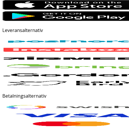
Leveransalternativ
Betalningsalternativ