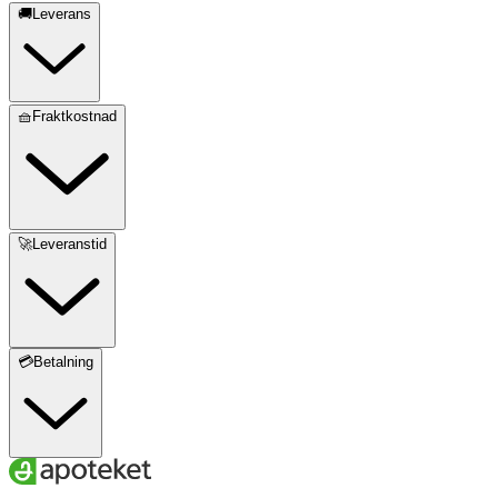
🚚Leverans
🧺Fraktkostnad
🚀Leveranstid
💳Betalning