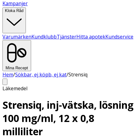
Kampanjer
Kloka Råd
Varumärken
Kundklubb
Tjänster
Hitta apotek
Kundservice
Mina Recept
Hem
/
Sökbar, ej köpb, ej kat
/
Strensiq
Läkemedel
Strensiq, inj-vätska, lösning
100 mg/ml, 12 x 0,8
milliliter