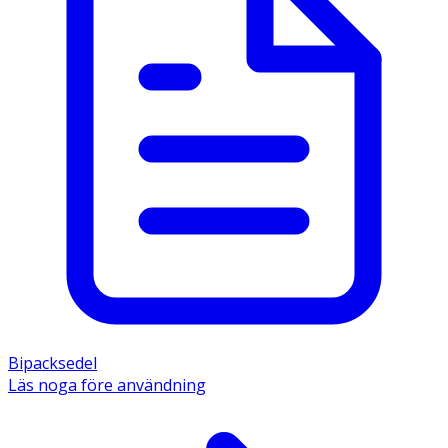
Bipacksedel
Läs noga före användning