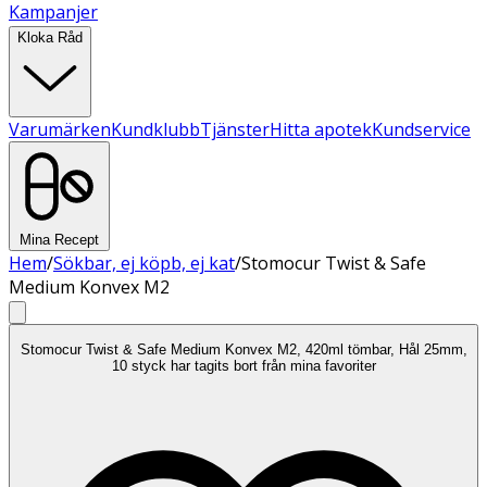
Kampanjer
Kloka Råd
Varumärken
Kundklubb
Tjänster
Hitta apotek
Kundservice
Mina Recept
Hem
/
Sökbar, ej köpb, ej kat
/
Stomocur Twist & Safe
Medium Konvex M2
Stomocur Twist & Safe Medium Konvex M2, 420ml tömbar, Hål 25mm,
10 styck har tagits bort från mina favoriter