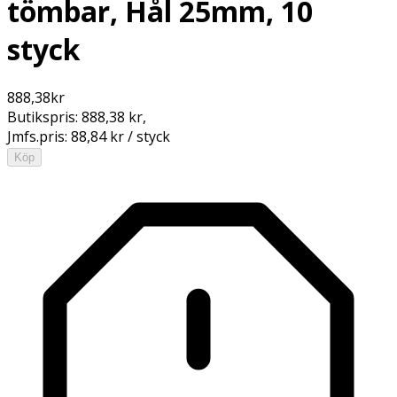
tömbar, Hål 25mm, 10
styck
888,38
kr
Butikspris:
888,38 kr
,
Jmfs.pris:
88,84 kr / styck
Köp