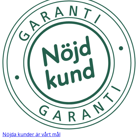
Nöjda kunder är vårt mål