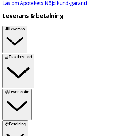
Läs om Apotekets Nöjd kund-garanti
Leverans & betalning
🚚Leverans
🧺Fraktkostnad
🚀Leveranstid
💳Betalning