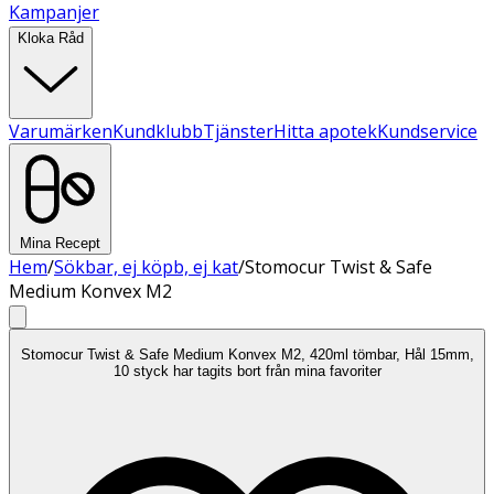
Kampanjer
Kloka Råd
Varumärken
Kundklubb
Tjänster
Hitta apotek
Kundservice
Mina Recept
Hem
/
Sökbar, ej köpb, ej kat
/
Stomocur Twist & Safe
Medium Konvex M2
Stomocur Twist & Safe Medium Konvex M2, 420ml tömbar, Hål 15mm,
10 styck har tagits bort från mina favoriter