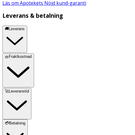
Läs om Apotekets Nöjd kund-garanti
Leverans & betalning
🚚Leverans
🧺Fraktkostnad
🚀Leveranstid
💳Betalning