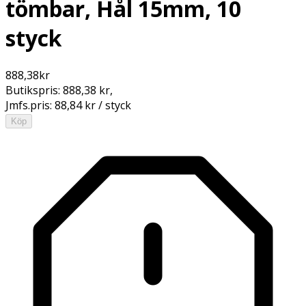
tömbar, Hål 15mm, 10
styck
888,38
kr
Butikspris:
888,38 kr
,
Jmfs.pris:
88,84 kr / styck
Köp