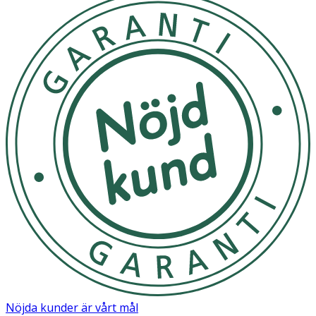
Nöjda kunder är vårt mål