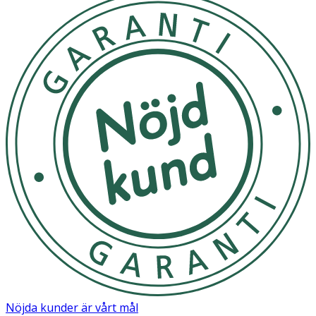
Nöjda kunder är vårt mål