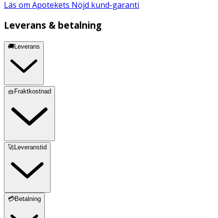
Läs om Apotekets Nöjd kund-garanti
Leverans & betalning
🚚Leverans
🧺Fraktkostnad
🚀Leveranstid
💳Betalning