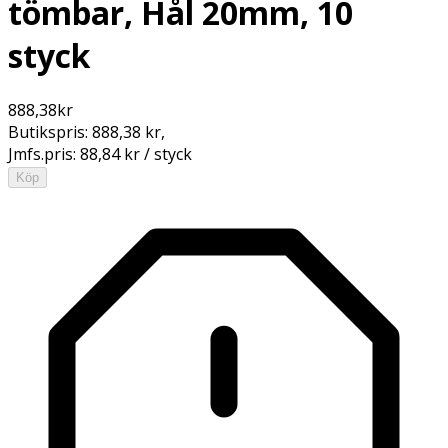
tömbar, Hål 20mm, 10
styck
888,38
kr
Butikspris:
888,38 kr
,
Jmfs.pris:
88,84 kr / styck
Köp