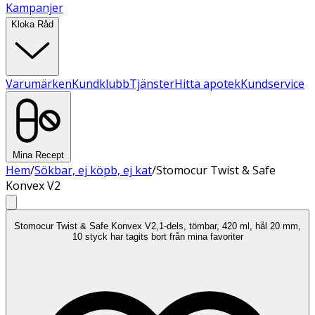
Kampanjer
Kloka Råd
Varumärken
Kundklubb
Tjänster
Hitta apotek
Kundservice
Mina Recept
Hem
/
Sökbar, ej köpb, ej kat
/
Stomocur Twist & Safe
Konvex V2
Stomocur Twist & Safe Konvex V2,1-dels, tömbar, 420 ml, hål 20 mm,
10 styck har tagits bort från mina favoriter