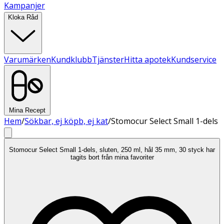
Kampanjer
Kloka Råd
Varumärken
Kundklubb
Tjänster
Hitta apotek
Kundservice
Mina Recept
Hem
/
Sökbar, ej köpb, ej kat
/
Stomocur Select Small 1-dels
Stomocur Select Small 1-dels, sluten, 250 ml, hål 35 mm, 30 styck har
tagits bort från mina favoriter