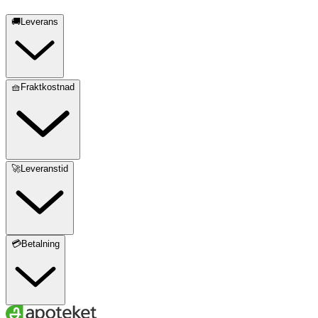
🚚Leverans
🧺Fraktkostnad
🚀Leveranstid
💳Betalning