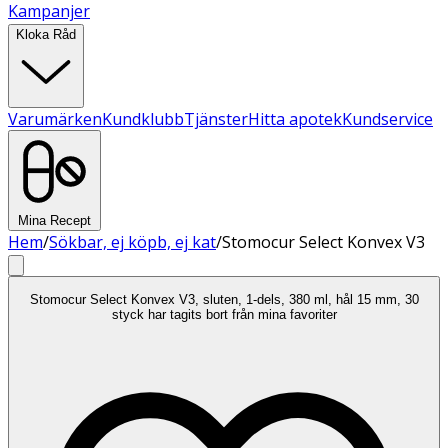
Kampanjer
Kloka Råd
Varumärken
Kundklubb
Tjänster
Hitta apotek
Kundservice
Mina Recept
Hem
/
Sökbar, ej köpb, ej kat
/
Stomocur Select Konvex V3
Stomocur Select Konvex V3, sluten, 1-dels, 380 ml, hål 15 mm, 30
styck har tagits bort från mina favoriter