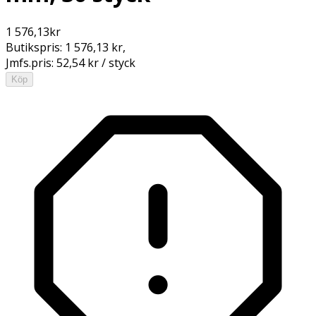
1 576,13
kr
Butikspris:
1 576,13 kr
,
Jmfs.pris:
52,54 kr / styck
Köp