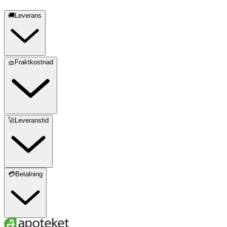
🚚Leverans
🧺Fraktkostnad
🚀Leveranstid
💳Betalning