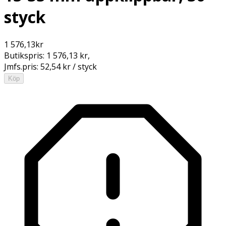
styck
1 576,13
kr
Butikspris:
1 576,13 kr
,
Jmfs.pris:
52,54 kr / styck
Köp