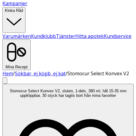
Kampanjer
Kloka Råd
Varumärken
Kundklubb
Tjänster
Hitta apotek
Kundservice
Mina Recept
Hem
/
Sökbar, ej köpb, ej kat
/
Stomocur Select Konvex V2
Stomocur Select Konvex V2, sluten, 1-dels, 380 ml, hål 15-35 mm
uppklippbar, 30 styck har tagits bort från mina favoriter