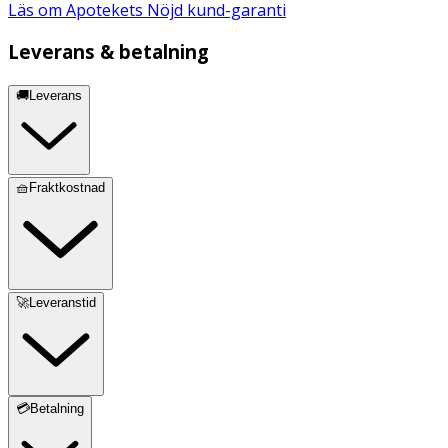
Läs om Apotekets Nöjd kund-garanti
Leverans & betalning
🚚Leverans
🧺Fraktkostnad
🚀Leveranstid
💳Betalning