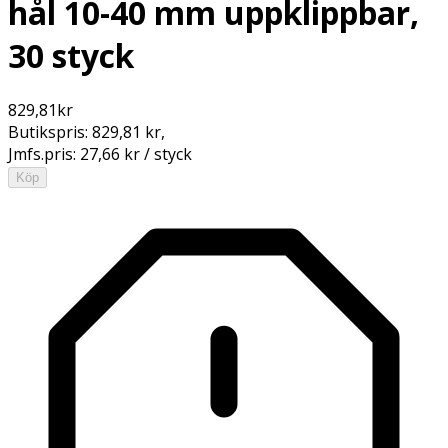
hål 10-40 mm uppklippbar,
30 styck
829,81
kr
Butikspris:
829,81 kr
,
Jmfs.pris:
27,66 kr / styck
Köp