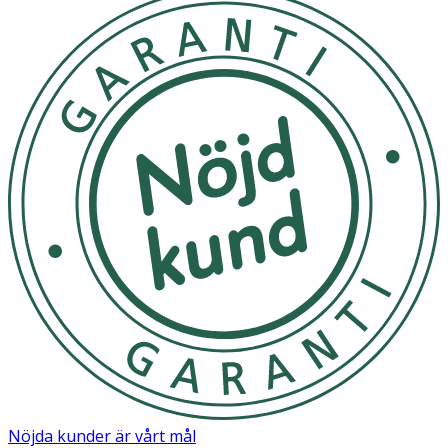
Nöjda kunder är vårt mål