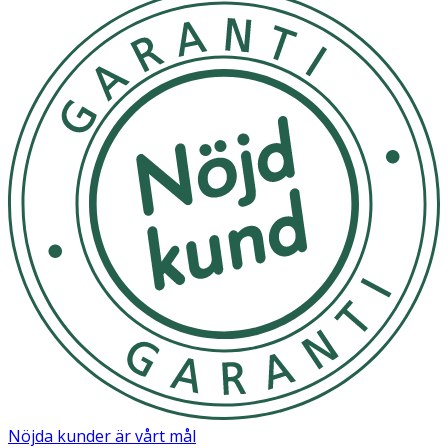
Nöjda kunder är vårt mål