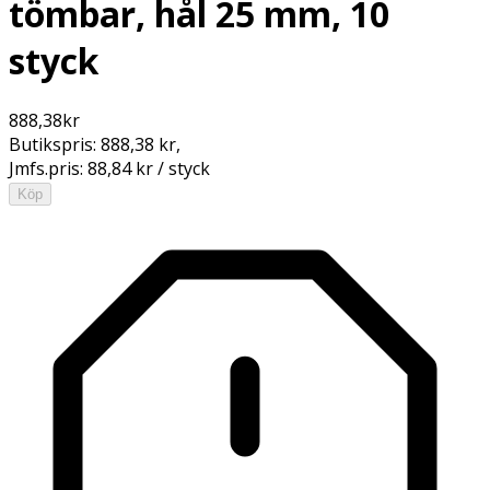
tömbar, hål 25 mm, 10
styck
888,38
kr
Butikspris:
888,38 kr
,
Jmfs.pris:
88,84 kr / styck
Köp