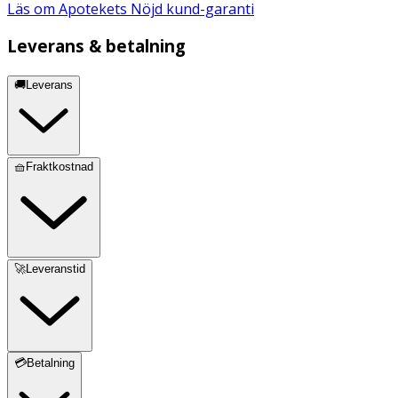
Läs om Apotekets Nöjd kund-garanti
Leverans & betalning
🚚Leverans
🧺Fraktkostnad
🚀Leveranstid
💳Betalning