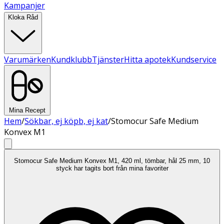
Kampanjer
Kloka Råd
Varumärken
Kundklubb
Tjänster
Hitta apotek
Kundservice
Mina Recept
Hem
/
Sökbar, ej köpb, ej kat
/
Stomocur Safe Medium
Konvex M1
Stomocur Safe Medium Konvex M1, 420 ml, tömbar, hål 25 mm, 10
styck har tagits bort från mina favoriter