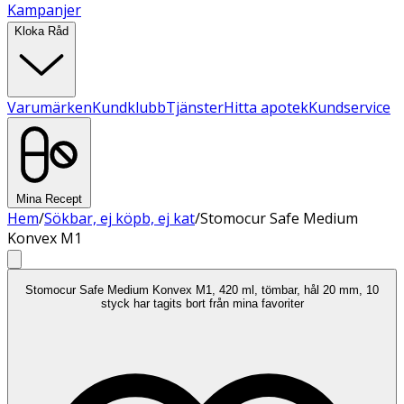
Kampanjer
Kloka Råd
Varumärken
Kundklubb
Tjänster
Hitta apotek
Kundservice
Mina Recept
Hem
/
Sökbar, ej köpb, ej kat
/
Stomocur Safe Medium
Konvex M1
Stomocur Safe Medium Konvex M1, 420 ml, tömbar, hål 20 mm, 10
styck har tagits bort från mina favoriter