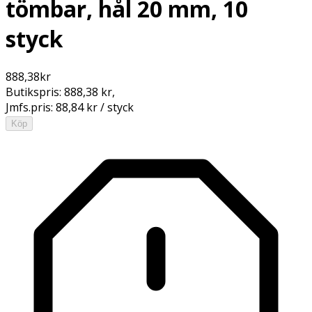
tömbar, hål 20 mm, 10
styck
888,38
kr
Butikspris:
888,38 kr
,
Jmfs.pris:
88,84 kr / styck
Köp