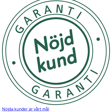
Nöjda kunder är vårt mål