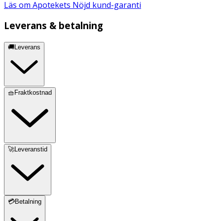
Läs om Apotekets Nöjd kund-garanti
Leverans & betalning
🚚Leverans
🧺Fraktkostnad
🚀Leveranstid
💳Betalning