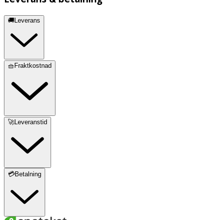
🚚Leverans
🧺Fraktkostnad
🚀Leveranstid
💳Betalning