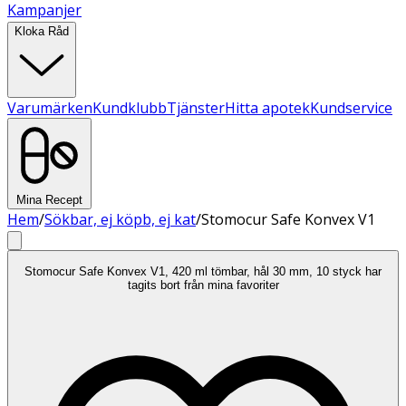
Kampanjer
Kloka Råd
Varumärken
Kundklubb
Tjänster
Hitta apotek
Kundservice
Mina Recept
Hem
/
Sökbar, ej köpb, ej kat
/
Stomocur Safe Konvex V1
Stomocur Safe Konvex V1, 420 ml tömbar, hål 30 mm, 10 styck har
tagits bort från mina favoriter