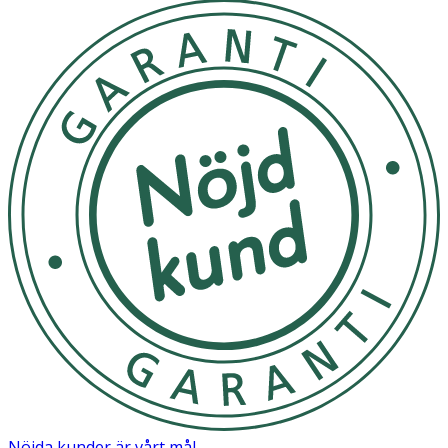
Nöjda kunder är vårt mål