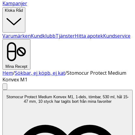
Kampanjer
Kloka Råd
Varumärken
Kundklubb
Tjänster
Hitta apotek
Kundservice
Mina Recept
Hem
/
Sökbar, ej köpb, ej kat
/
Stomocur Protect Medium
Konvex M1
Stomocur Protect Medium Konvex M1, 1-dels, tömbar, 530 ml, hål 15-
47 mm, 10 styck har tagits bort från mina favoriter