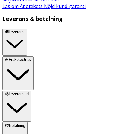
Läs om Apotekets Nöjd kund-garanti
Leverans & betalning
🚚Leverans
🧺Fraktkostnad
🚀Leveranstid
💳Betalning