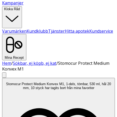
Kampanjer
Kloka Råd
Varumärken
Kundklubb
Tjänster
Hitta apotek
Kundservice
Mina Recept
Hem
/
Sökbar, ej köpb, ej kat
/
Stomocur Protect Medium
Konvex M1
Stomocur Protect Medium Konvex M1, 1-dels, tömbar, 530 ml, hål 20
mm, 10 styck har tagits bort från mina favoriter