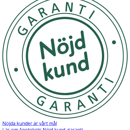
Nöjda kunder är vårt mål
Läs om Apotekets Nöjd kund-garanti