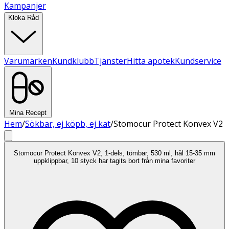
Kampanjer
Kloka Råd
Varumärken
Kundklubb
Tjänster
Hitta apotek
Kundservice
Mina Recept
Hem
/
Sökbar, ej köpb, ej kat
/
Stomocur Protect Konvex V2
Stomocur Protect Konvex V2, 1-dels, tömbar, 530 ml, hål 15-35 mm
uppklippbar, 10 styck har tagits bort från mina favoriter