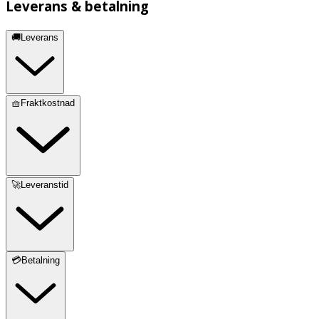
Leverans & betalning
🚚Leverans
🧺Fraktkostnad
🚀Leveranstid
💳Betalning