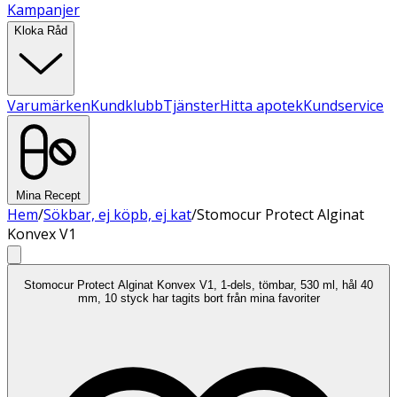
Kampanjer
Kloka Råd
Varumärken
Kundklubb
Tjänster
Hitta apotek
Kundservice
Mina Recept
Hem
/
Sökbar, ej köpb, ej kat
/
Stomocur Protect Alginat
Konvex V1
Stomocur Protect Alginat Konvex V1, 1-dels, tömbar, 530 ml, hål 40
mm, 10 styck har tagits bort från mina favoriter