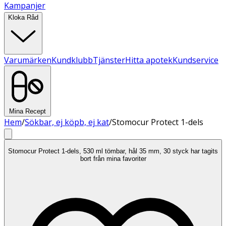
Kampanjer
Kloka Råd
Varumärken
Kundklubb
Tjänster
Hitta apotek
Kundservice
Mina Recept
Hem
/
Sökbar, ej köpb, ej kat
/
Stomocur Protect 1-dels
Stomocur Protect 1-dels, 530 ml tömbar, hål 35 mm, 30 styck har tagits
bort från mina favoriter