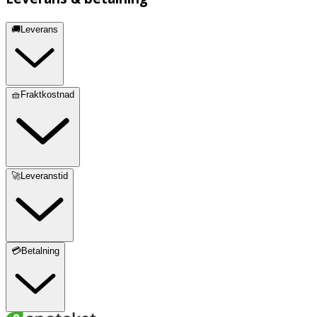
🚚Leverans
🧺Fraktkostnad
🚀Leveranstid
💳Betalning