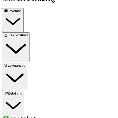
🚚Leverans
🧺Fraktkostnad
🚀Leveranstid
💳Betalning