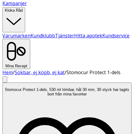
Kampanjer
Kloka Råd
Varumärken
Kundklubb
Tjänster
Hitta apotek
Kundservice
Mina Recept
Hem
/
Sökbar, ej köpb, ej kat
/
Stomocur Protect 1-dels
Stomocur Protect 1-dels, 530 ml tömbar, hål 30 mm, 30 styck har tagits
bort från mina favoriter