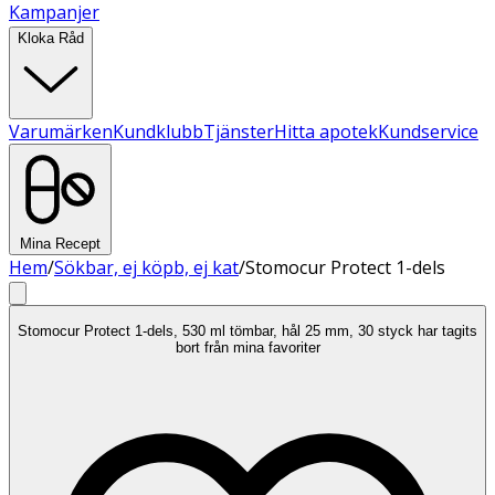
Kampanjer
Kloka Råd
Varumärken
Kundklubb
Tjänster
Hitta apotek
Kundservice
Mina Recept
Hem
/
Sökbar, ej köpb, ej kat
/
Stomocur Protect 1-dels
Stomocur Protect 1-dels, 530 ml tömbar, hål 25 mm, 30 styck har tagits
bort från mina favoriter