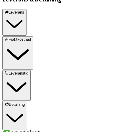
🚚Leverans
🧺Fraktkostnad
🚀Leveranstid
💳Betalning