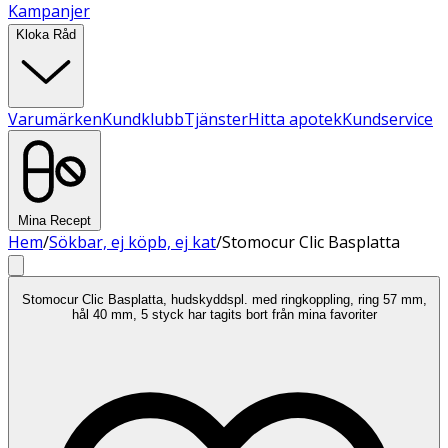
Kampanjer
Kloka Råd
Varumärken
Kundklubb
Tjänster
Hitta apotek
Kundservice
Mina Recept
Hem
/
Sökbar, ej köpb, ej kat
/
Stomocur Clic Basplatta
Stomocur Clic Basplatta, hudskyddspl. med ringkoppling, ring 57 mm,
hål 40 mm, 5 styck har tagits bort från mina favoriter