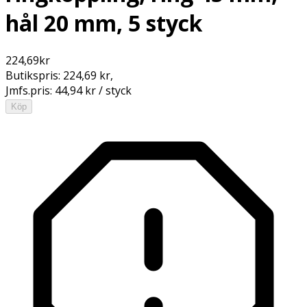
hål 20 mm, 5 styck
224,69
kr
Butikspris:
224,69 kr
,
Jmfs.pris:
44,94 kr / styck
Köp