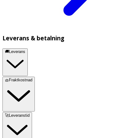
Leverans & betalning
🚚Leverans
🧺Fraktkostnad
🚀Leveranstid