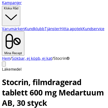
Kampanjer
Kloka Råd
Varumärken
Kundklubb
Tjänster
Hitta apotek
Kundservice
Mina Recept
Hem
/
Sökbar, ej köpb, ej kat
/
Stocrin®
Läkemedel
Stocrin, filmdragerad
tablett 600 mg Medartuum
AB, 30 styck