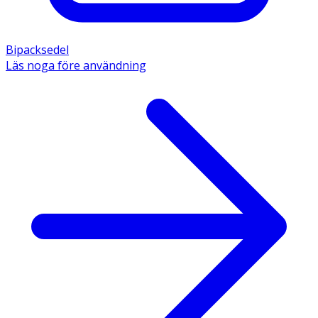
Bipacksedel
Läs noga före användning