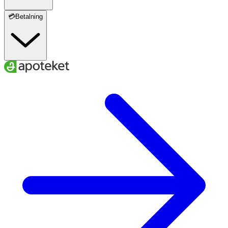
💳Betalning