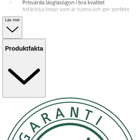
· Prisvärda läsglasögon i bra kvalitet
· Asfäriska linser som är tunna och ger perfekt
naturlig återgivning
Läs mer
· Förvara din glasögon i det medföljande filtetuiet
för att skydda mot repor.
· Skölj glasögonen i ljummet vatten innan du
putsar dem, för att minska risken att repa linsen
Produktfakta
· Använd putsmedel som är avsedda för glasögon
Det är endast legitimerade optiker som genom
synundersökning kan fastställa ett eventuellt synfel och
behov av glasögon.