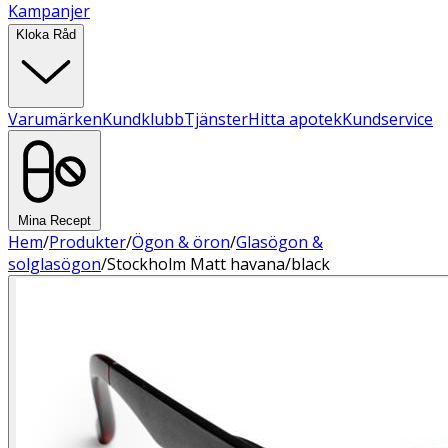
Kampanjer
Kloka Råd
Varumärken
Kundklubb
Tjänster
Hitta apotek
Kundservice
Mina Recept
Hem
/
Produkter
/
Ögon & öron
/
Glasögon &
solglasögon
/
Stockholm Matt havana/black