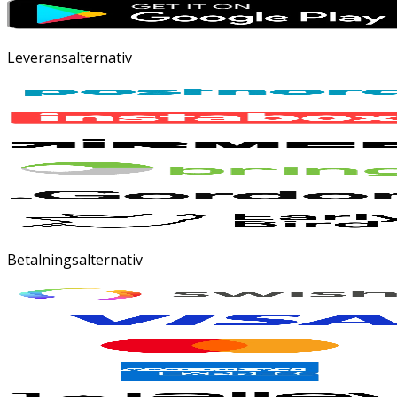
Leveransalternativ
Betalningsalternativ