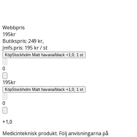
Webbpris
195
kr
Butikspris:
249 kr
,
Jmfs.pris:
195 kr / st
Köp
Stockholm Matt havana/black +1,0, 1 st
0
195
kr
Köp
Stockholm Matt havana/black +1,0, 1 st
0
+1,0
Medicinteknisk produkt. Följ anvisningarna på