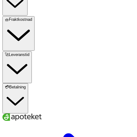
🧺Fraktkostnad
🚀Leveranstid
💳Betalning