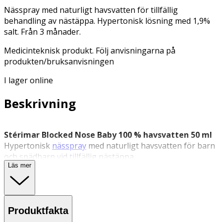
Nässpray med naturligt havsvatten för tillfällig
behandling av nästäppa. Hypertonisk lösning med 1,9%
salt. Från 3 månader.
Medicinteknisk produkt. Följ anvisningarna på
produkten/bruksanvisningen
I lager online
Beskrivning
Stérimar Blocked Nose Baby 100 % havsvatten 50 ml
Hypertonisk
nässpray
med naturligt havsvatten för barn
och spädbarn vid tillfällig nästäppa
.
Läs mer
Stérimar nässpray med naturligt havsvatten, avsedd för
tillfällig behandling av nästäppa hos barn och spädbarn
från 3 månader. Den hypertoniska lösningen har en
högre saltkoncentration än kroppens celler (1,9 %) och
Produktfakta
bidrar till att lösa upp snuva. Produkten är filtrerad, fri