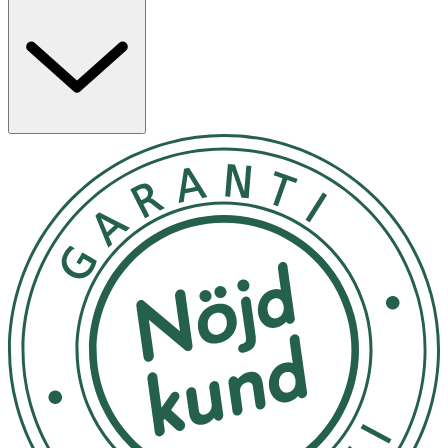
från konserveringsmedel och berikad med koppar och
mangan. Sprayflaskan har ett milt tryck och ett
näsmunstycke anpassat för små barn.
Egenskaper
· Hypertonisk nässpray med naturligt havsvatten
· Rekommenderad för spädbarn från 3 månader
· Löser upp snuva och underlättar andning
· Näsmunstycke med milt spraytryck
· Fri från konserveringsmedel
· Berikad med koppar och mangan
Användning & Dosering
· Spraya 1–2 gånger i varje näsborre, 2–6 gånger
dagligen.