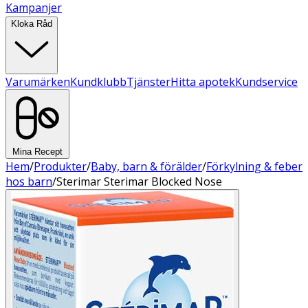
Kampanjer
Kloka Råd
Varumärken
Kundklubb
Tjänster
Hitta apotek
Kundservice
Mina Recept
Hem
/
Produkter
/
Baby, barn & förälder
/
Förkylning & feber
hos barn
/
Sterimar Sterimar Blocked Nose