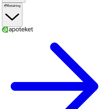
💳Betalning