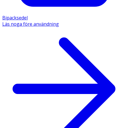
Bipacksedel
Läs noga före användning