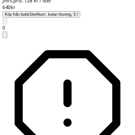
Jmfs.pris:
128 kr / liter
640
kr
Köp från butik
Sterillium, kutan lösning, 5 l
0