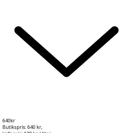
640
kr
Butikspris:
640 kr
,