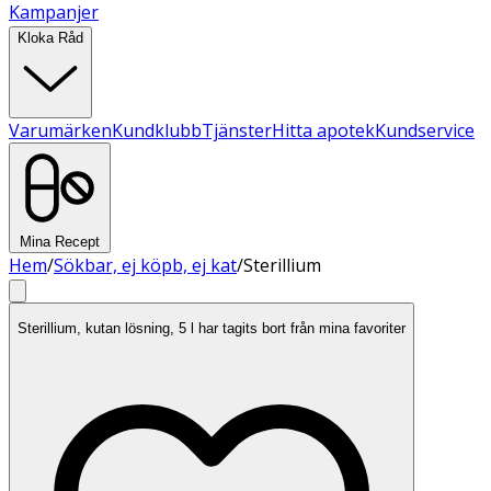
Kampanjer
Kloka Råd
Varumärken
Kundklubb
Tjänster
Hitta apotek
Kundservice
Mina Recept
Hem
/
Sökbar, ej köpb, ej kat
/
Sterillium
Sterillium, kutan lösning, 5 l har tagits bort från mina favoriter