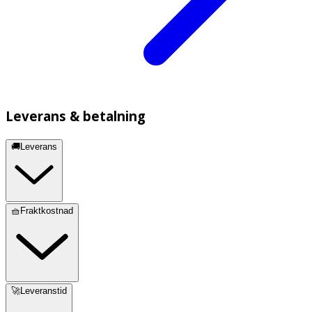
Leverans & betalning
🚚Leverans
🧺Fraktkostnad
🚀Leveranstid