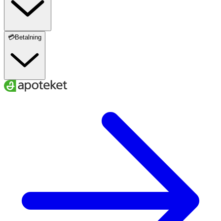
💳Betalning