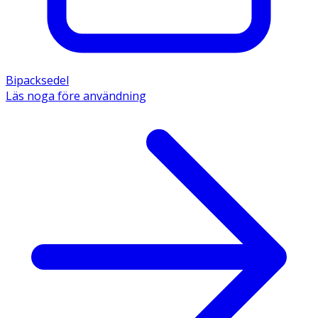
Bipacksedel
Läs noga före användning