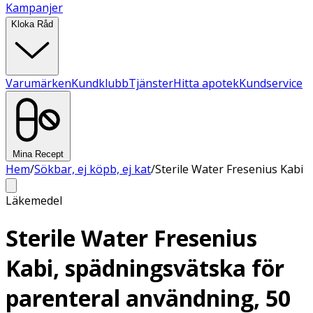
Kampanjer
Kloka Råd
Varumärken
Kundklubb
Tjänster
Hitta apotek
Kundservice
Mina Recept
Hem
/
Sökbar, ej köpb, ej kat
/
Sterile Water Fresenius Kabi
Läkemedel
Sterile Water Fresenius
Kabi, spädningsvätska för
parenteral användning, 50