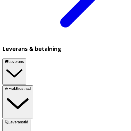
Leverans & betalning
🚚Leverans
🧺Fraktkostnad
🚀Leveranstid