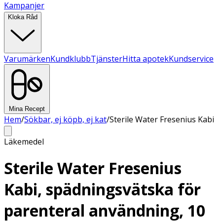
Kampanjer
Kloka Råd
Varumärken
Kundklubb
Tjänster
Hitta apotek
Kundservice
Mina Recept
Hem
/
Sökbar, ej köpb, ej kat
/
Sterile Water Fresenius Kabi
Läkemedel
Sterile Water Fresenius
Kabi, spädningsvätska för
parenteral användning, 10