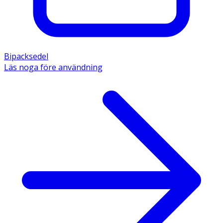
Bipacksedel
Läs noga före användning