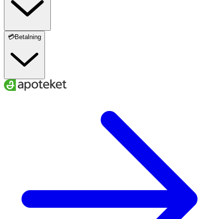
💳Betalning