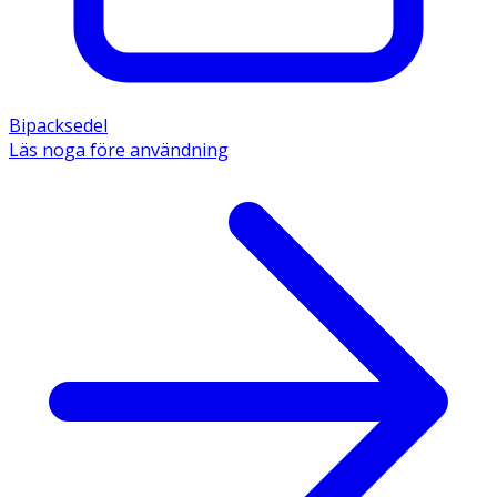
Bipacksedel
Läs noga före användning