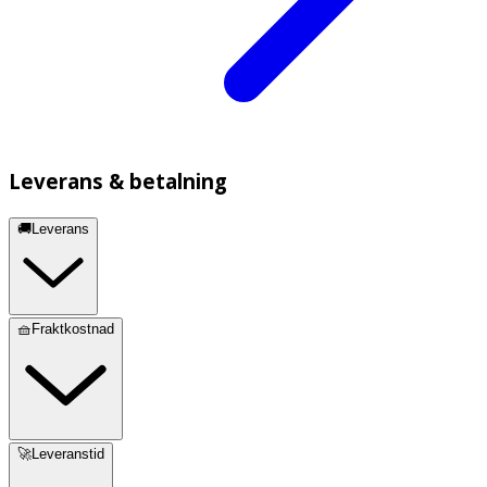
Leverans & betalning
🚚Leverans
🧺Fraktkostnad
🚀Leveranstid