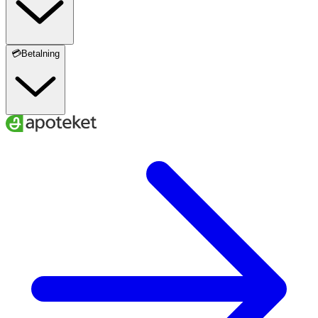
💳Betalning