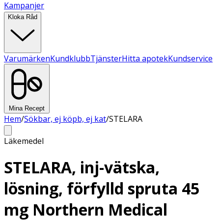
Kampanjer
Kloka Råd
Varumärken
Kundklubb
Tjänster
Hitta apotek
Kundservice
Mina Recept
Hem
/
Sökbar, ej köpb, ej kat
/
STELARA
Läkemedel
STELARA, inj-vätska,
lösning, förfylld spruta 45
mg Northern Medical