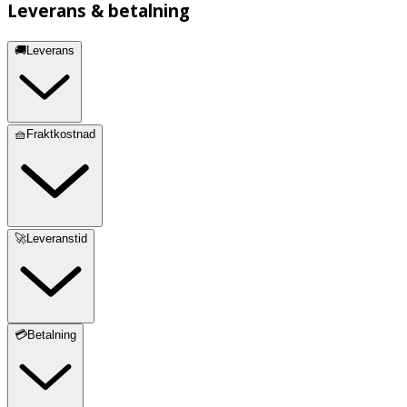
Leverans & betalning
🚚Leverans
🧺Fraktkostnad
🚀Leveranstid
💳Betalning