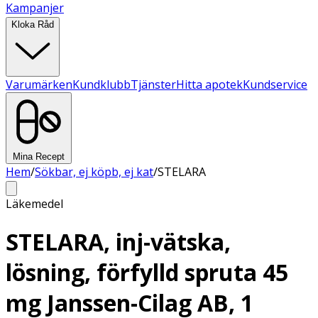
Kampanjer
Kloka Råd
Varumärken
Kundklubb
Tjänster
Hitta apotek
Kundservice
Mina Recept
Hem
/
Sökbar, ej köpb, ej kat
/
STELARA
Läkemedel
STELARA, inj-vätska,
lösning, förfylld spruta 45
mg Janssen-Cilag AB, 1