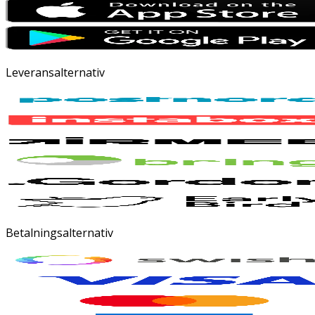
Leveransalternativ
Betalningsalternativ