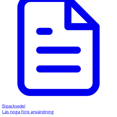
Bipacksedel
Läs noga före användning