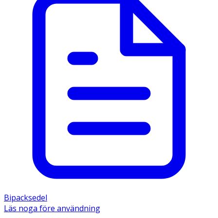
Bipacksedel
Läs noga före användning