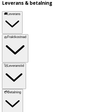
Leverans & betalning
🚚Leverans
🧺Fraktkostnad
🚀Leveranstid
💳Betalning