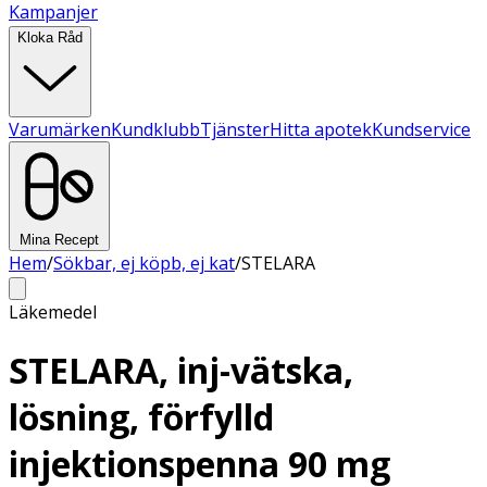
Kampanjer
Kloka Råd
Varumärken
Kundklubb
Tjänster
Hitta apotek
Kundservice
Mina Recept
Hem
/
Sökbar, ej köpb, ej kat
/
STELARA
Läkemedel
STELARA, inj-vätska,
lösning, förfylld
injektionspenna 90 mg